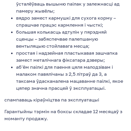
ўсталёўваць вышыню паілак у залежнасці ад
памеру жывёлы;
вядро замест кармушкі для сухога корму –
спрашчае працэс кармлення і чысткі;
большая колькасць адтулін у пярэдняй
сценцы – забяспечвае палепшаную
вентыляцыю стойлавага месца;
простая і надзейная пластыкавая зашчапка
замест металічнага фіксатара дзверы;
аб'ём паілкі для паення цяля малодзівам і
малаком павялічаны з 2,5 літраў да 3, а
таксама ўдасканалена мацаванне паілкі, якое
цяпер значна прасцей ў эксплуатацыі.
спампаваць кіраўніцтва па эксплуатацыі
Гарантыйны тэрмін на боксы складае 12 месяцаў з
моманту продажу.