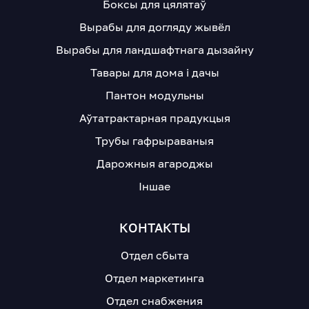
Боксы для цялятаў
Вырабы для догляду жывёл
Вырабы для ландшафтнага дызайну
Тавары для дома і дачы
Пантон модульны
Аўтатрактарная прадукцыя
Трубы гафрыраваныя
Дарожныя агароджы
Іншае
КОНТАКТЫ
Отдел сбыта
Отдел маркетинга
Отдел снабжения