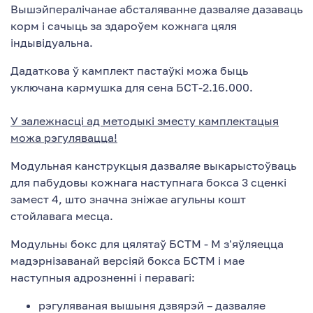
Вышэйпералічанае абсталяванне дазваляе дазаваць
корм і сачыць за здароўем кожнага цяля
індывідуальна.
Дадаткова ў камплект пастаўкі можа быць
уключана кармушка для сена БСТ-2.16.000.
У залежнасці ад методыкі зместу камплектацыя
можа рэгулявацца!
Модульная канструкцыя дазваляе выкарыстоўваць
для пабудовы кожнага наступнага бокса 3 сценкі
замест 4, што значна зніжае агульны кошт
стойлавага месца.
Модульны бокс для цялятаў БСТМ - М з'яўляецца
мадэрнізаванай версіяй бокса БСТМ і мае
наступныя адрозненні і перавагі:
рэгуляваная вышыня дзвярэй – дазваляе