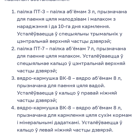
паілка ПТ-3 – паілка аб'ёмам 3 л, прызначана
для паення цяля малодзівам і малаком з
нараджэння і да 10-га дня кармлення.
Усталёўваецца ў спецыяльны трымальнік у
цэнтральнай верхняй частцы дзвярэй;
паілка ПТ-7 – паілка аб'ёмам 7 л, прызначана
для паенне цяля малаком. Усталёўваецца ў
спецыяльнае кальцо ў цэнтральнай верхняй
частцы дзвярэй;
вядро-кармушка ВК-8 – вядро аб'ёмам 8 л,
прызначана для паення цяля вадой.
Усталёўваецца ў кальцо ў правай ніжняй
частцы дзвярэй;
вядро-кармушка ВК-8 – вядро аб'ёмам 8 л,
прызначана для кармлення цяля сухім кормам
і мінеральнымі дадаткамі. Усталёўваецца ў
кальцо ў левай ніжняй частцы дзвярэй.