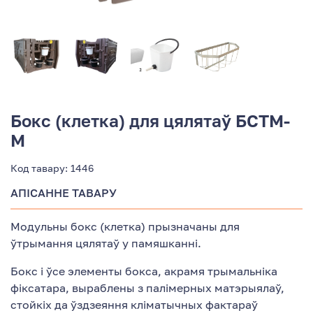
Бокс (клетка) для цялятаў БСТМ-
М
Код тавару:
1446
АПІСАННЕ ТАВАРУ
Модульны бокс (клетка) прызначаны для
ўтрымання цялятаў у памяшканні.
Бокс і ўсе элементы бокса, акрамя трымальніка
фіксатара, выраблены з палімерных матэрыялаў,
стойкіх да ўздзеяння кліматычных фактараў