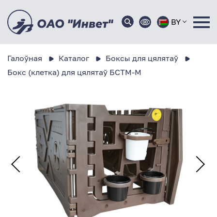
BY
Галоўная
Каталог
Боксы для цялятаў
Бокс (клетка) для цялятаў БСТМ-М