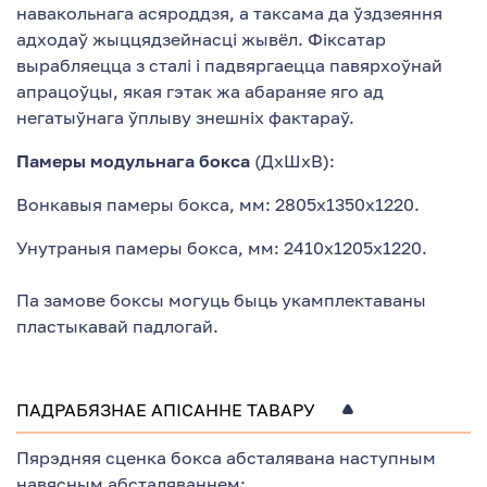
навакольнага асяроддзя, а таксама да ўздзеяння
адходаў жыццядзейнасці жывёл. Фіксатар
вырабляецца з сталі і падвяргаецца павярхоўнай
апрацоўцы, якая гэтак жа абараняе яго ад
негатыўнага ўплыву знешніх фактараў.
Памеры модульнага бокса
(ДхШхВ):
Вонкавыя памеры бокса, мм: 2805х1350х1220.
Унутраныя памеры бокса, мм: 2410х1205х1220.
Па замове боксы могуць быць укамплектаваны
пластыкавай падлогай.
ПАДРАБЯЗНАЕ АПІСАННЕ ТАВАРУ
Пярэдняя сценка бокса абсталявана наступным
навясным абсталяваннем: