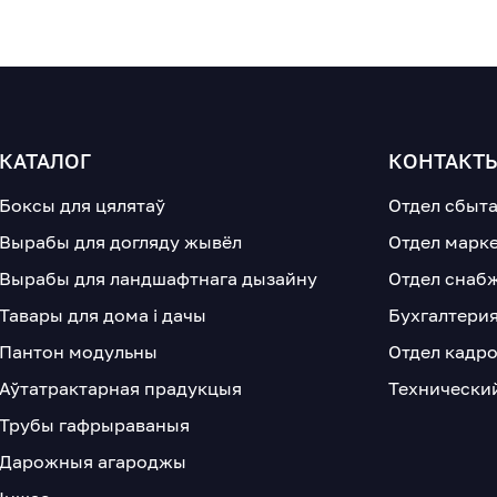
КАТАЛОГ
КОНТАКТ
Боксы для цялятаў
Отдел сбыт
Вырабы для догляду жывёл
Отдел марк
Вырабы для ландшафтнага дызайну
Отдел снаб
Тавары для дома і дачы
Бухгалтери
Пантон модульны
Отдел кадр
Аўтатрактарная прадукцыя
Технически
Трубы гафрыраваныя
Дарожныя агароджы