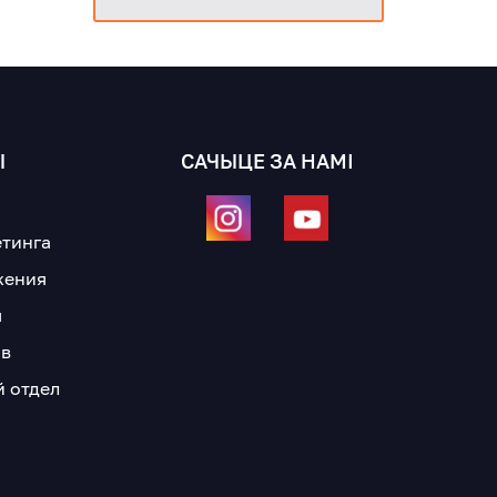
Ы
САЧЫЦЕ ЗА НАМІ
а
етинга
жения
я
ов
й отдел