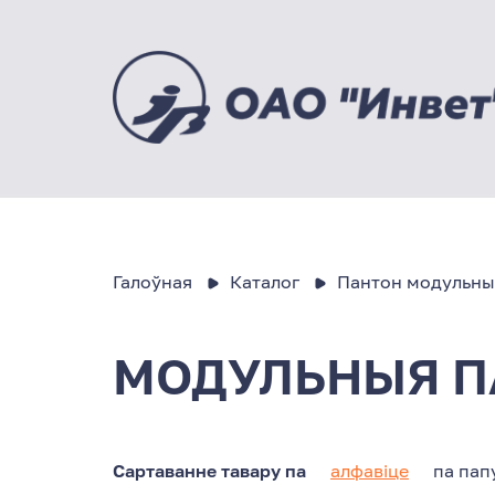
Галоўная
Каталог
Пантон модульны
МОДУЛЬНЫЯ 
Сартаванне тавару па
алфавіце
па пап