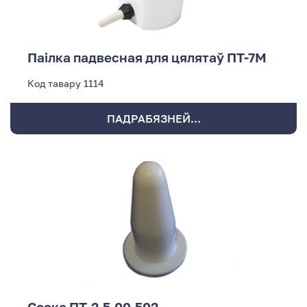
Паілка падвесная для цялятаў ПТ-7М
Код тавару
1114
ПАДРАБЯЗНЕЙ...
Соска ПТ-2,5.00.502