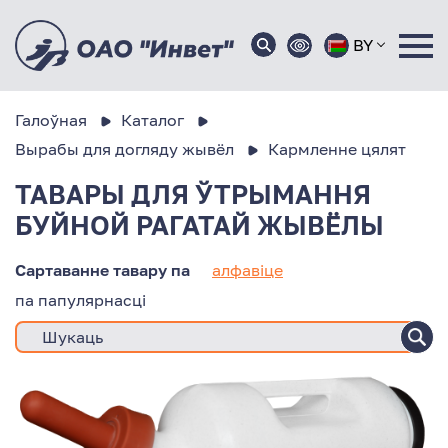
BY
Галоўная
Каталог
Вырабы для догляду жывёл
Кармленне цялят
ТАВАРЫ ДЛЯ ЎТРЫМАННЯ
БУЙНОЙ РАГАТАЙ ЖЫВЁЛЫ
Сартаванне тавару па
алфавіце
па папулярнасці