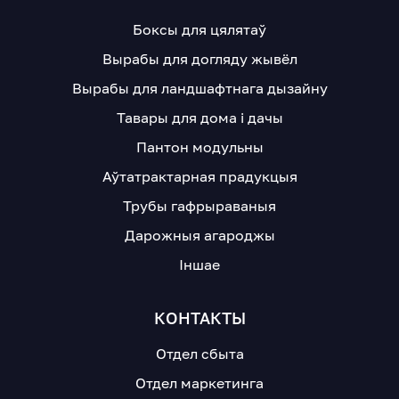
Боксы для цялятаў
Вырабы для догляду жывёл
Вырабы для ландшафтнага дызайну
Тавары для дома і дачы
Пантон модульны
Аўтатрактарная прадукцыя
Трубы гафрыраваныя
Дарожныя агароджы
Іншае
КОНТАКТЫ
Отдел сбыта
Отдел маркетинга