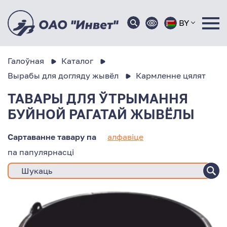
BY
Галоўная
Каталог
Вырабы для догляду жывёл
Кармленне цялят
ТАВАРЫ ДЛЯ ЎТРЫМАННЯ
БУЙНОЙ РАГАТАЙ ЖЫВЁЛЫ
Сартаванне тавару па
алфавіце
па папулярнасці