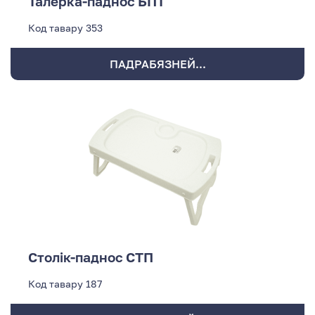
Талерка-паднос БПТ
Код тавару
353
ПАДРАБЯЗНЕЙ...
Столік-паднос СТП
Код тавару
187