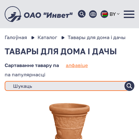
BY
Галоўная
Каталог
Тавары для дома і дачы
ТАВАРЫ ДЛЯ ДОМА І ДАЧЫ
Сартаванне тавару па
алфавіце
па папулярнасці