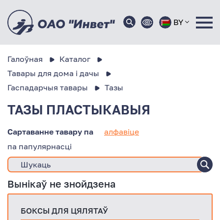
BY
Галоўная
Каталог
Тавары для дома і дачы
Гаспадарчыя тавары
Тазы
ТАЗЫ ПЛАСТЫКАВЫЯ
Сартаванне тавару па
алфавіце
па папулярнасці
Вынікаў не знойдзена
БОКСЫ ДЛЯ ЦЯЛЯТАЎ