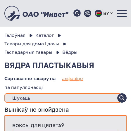
BY
Галоўная
Каталог
Тавары для дома і дачы
Гаспадарчыя тавары
Вёдры
ВЯДРА ПЛАСТЫКАВЫЯ
Сартаванне тавару па
алфавіце
па папулярнасці
Вынікаў не знойдзена
БОКСЫ ДЛЯ ЦЯЛЯТАЎ