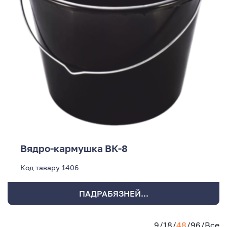
Вядро-кармушка ВК-8
Код тавару
1406
ПАДРАБЯЗНЕЙ...
9
/
18
/
48
/
96
/
Все