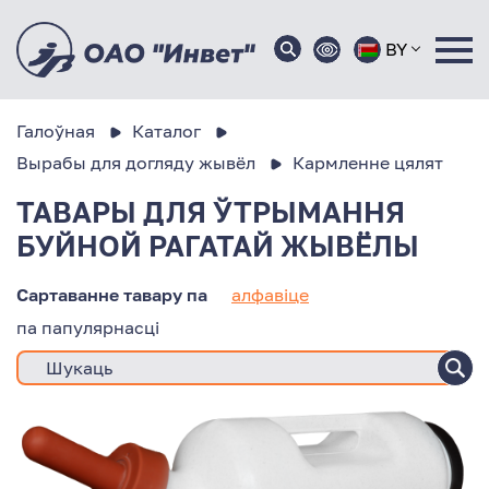
BY
Галоўная
Каталог
Вырабы для догляду жывёл
Кармленне цялят
ТАВАРЫ ДЛЯ ЎТРЫМАННЯ
БУЙНОЙ РАГАТАЙ ЖЫВЁЛЫ
Сартаванне тавару па
алфавіце
па папулярнасці