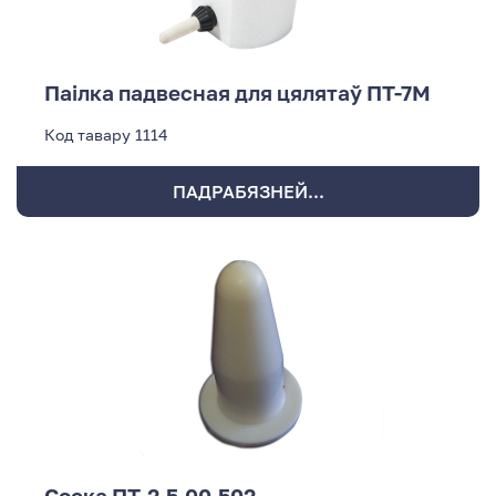
Паілка падвесная для цялятаў ПТ-7М
Код тавару
1114
ПАДРАБЯЗНЕЙ...
Соска ПТ-2,5.00.502