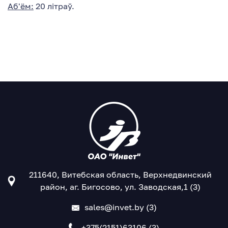
Аб'ём:
20 літраў.
211640, Витебская область, Верхнедвинский
район, аг. Бигосово, ул. Заводская,1 (3)
sales@invet.by (3)
+375(2151)63106 (3)