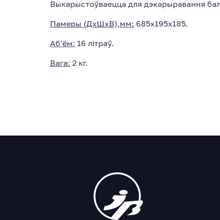
Выкарыстоўваецца для дэкарыравання балк
Памеры (ДхШхВ),мм:
685х195х185.
Аб'ём:
16 літраў.
Вага:
2 кг.