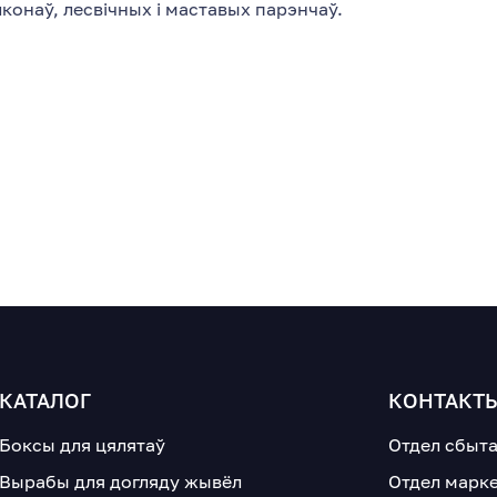
онаў, лесвічных і маставых парэнчаў.
КАТАЛОГ
КОНТАКТ
Боксы для цялятаў
Отдел сбыт
Вырабы для догляду жывёл
Отдел марк