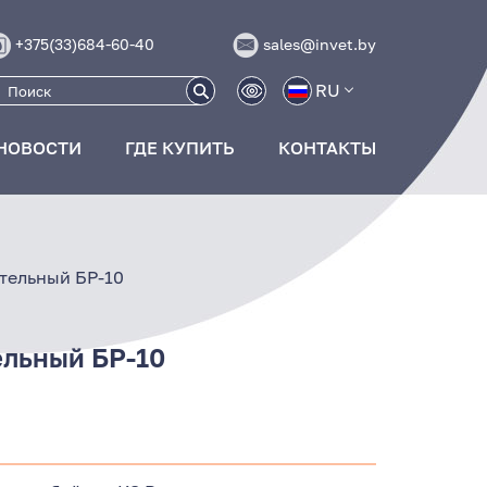
+375(33)684-60-40
sales@invet.by
RU
НОВОСТИ
ГДЕ КУПИТЬ
КОНТАКТЫ
тельный БР-10
льный БР-10