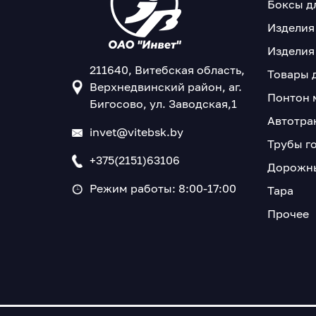
Боксы д
Изделия
Изделия
211640, Витебская область,
Товары 
Верхнедвинский район, аг.
Понтон 
Бигосово, ул. Заводская,1
Автотра
invet@vitebsk.by
Трубы г
+375(2151)63106
Дорожны
Режим работы: 8:00-17:00
Тара
Прочее