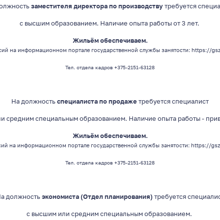
должность
заместителя директора по производству
требуется специ
с высшим
образованием
. Наличие опыта работы от 3 лет.
Жильём обеспечиваем.
ий на информационном портале государственной службы занятости:
https://gs
Тел. отдела кадров +375-2151-63128
На должность
специалиста по продаже
требуется специалист
ли средним специальным
образованием
. Наличие опыта работы - при
Жильём обеспечиваем.
ий на информационном портале государственной службы занятости:
https://gs
Тел. отдела кадров +375-2151-63128
а должность
экономиста (Отдел планирования)
требуется специали
с высшим
или средним специальным
образованием
.