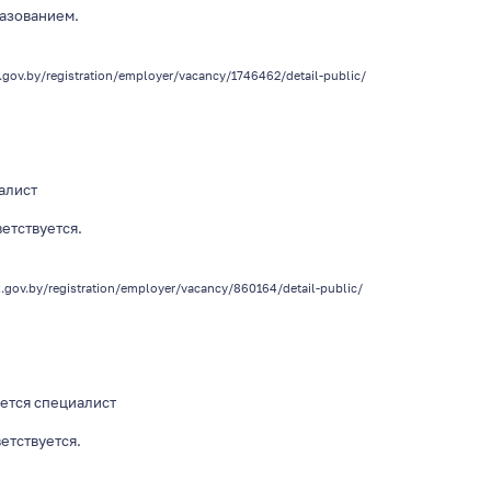
азованием
.
.gov.by/registration/employer/vacancy/1746462/detail-public/
алист
ветствуется.
z.gov.by/registration/employer/vacancy/860164/detail-public/
ется специалист
ветствуется.