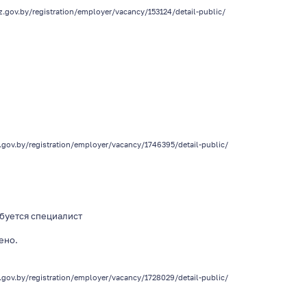
z.gov.by/registration/employer/vacancy/153124/detail-public/
z.gov.by/registration/employer/vacancy/1746395/detail-public/
буется специалист
лено.
z.gov.by/registration/employer/vacancy/1728029/detail-public/