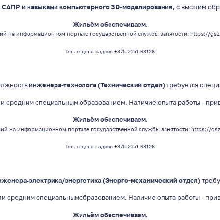
м САПР и навыками компьютерного ЗD-моделирования,
с высшим
обр
Жильём обеспечиваем.
ий на информационном портале государственной службы занятости:
https://gsz
Тел. отдела кадров +375-2151-63128
олжность
инженера-технолога
(Технический отдел)
требуется специ
ли средним специальным
образованием
. Наличие опыта работы - при
Жильём обеспечиваем.
ий на информационном портале государственной службы занятости:
https://gs
Тел. отдела кадров +375-2151-63128
нженера-электрика/энергетика
(Энерго-механический отдел)
требу
ли средним специальным
образованием
. Наличие опыта работы - при
Жильём обеспечиваем.