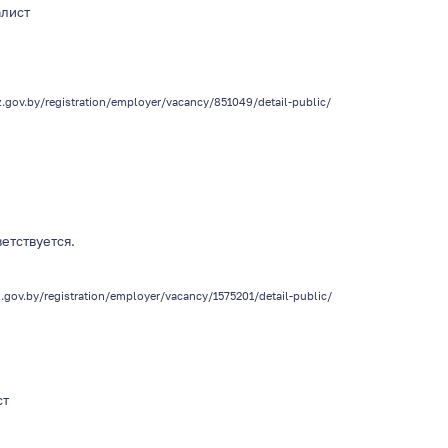
алист
z.gov.by/registration/employer/vacancy/851049/detail-public/
ветствуется.
z.gov.by/registration/employer/vacancy/1575201/detail-public/
ст