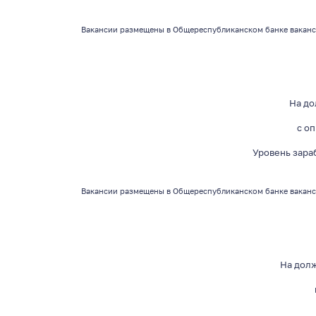
Вакансии
размещены в Общереспубликанском банке ваканс
На д
с о
Уровень зара
Вакансии
размещены в Общереспубликанском банке ваканс
На дол