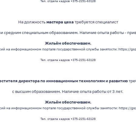
Тел. отдела кадров +375-2151-63128
На должность
мастера цеха
требуется специалист
ли средним специальным
образованием
. Наличие опыта работы - при
Жильём обеспечиваем.
ий на информационном портале государственной службы занятости:
https://gs
Тел. отдела кадров +375-2151-63128
естителя директора по инновационным технологиям и развитию
тре
с высшим
образованием
. Наличие опыта работы от 3 лет.
Жильём обеспечиваем.
сий на информационном портале государственной службы занятости:
https://gs
Тел. отдела кадров +375-2151-63128