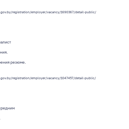
.gov.by/registration/employer/vacancy/1690367/detail-public/
иалист
ния.
рения резюме.
z.gov.by/registration/employer/vacancy/1047457/detail-public/
 средним
.