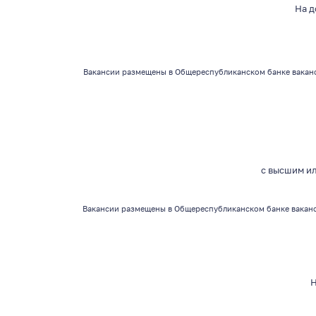
На 
Вакансии
размещены в Общереспубликанском банке ваканс
с высшим
и
Вакансии
размещены в Общереспубликанском банке ваканс
Н