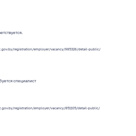
ветствуется.
z.gov.by/registration/employer/vacancy/985326/detail-public/
буется специалист
z.gov.by/registration/employer/vacancy/851105/detail-public/