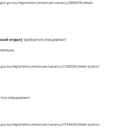
/gsz.gov.by/registration/employer/vacancy/1189278/detail-
ский отдел)
требуется специалист
ательно.
z.gov.by/registration/employer/vacancy/1728029/detail-public/
тся специалист
.gov.by/registration/employer/vacancy/1746424/detail-public/