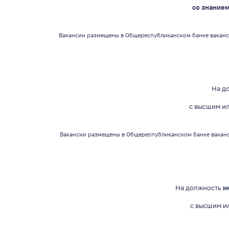
со знание
Вакансии
размещены в Общереспубликанском банке ваканс
На д
с высшим и
Вакансии
размещены в Общереспубликанском банке ваканс
На должность
и
с высшим
и