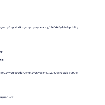
.gov.by/registration/employer/vacancy/1746445/detail-public/
им
лен
.
z.gov.by/registration/employer/vacancy/1575098/detail-public/
ециалист