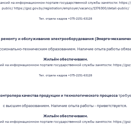
ансий на информационном портале государственной службы занятости:
https:/
public/
https://gsz.gov.by/registration/employer/vacancy/1376300/detail-public/
Тел. отдела кадров +375-2151-63128
 ремонту и обслуживанию электрооборудования
(Энерго-механиче
ссионально-техническим
образованием
. Наличие опыта работы обяз
Жильём обеспечиваем.
ий на информационном портале государственной службы занятости:
https://gs
Тел. отдела кадров +375-2151-63128
контролера качества продукции и технологического процесса
требуе
с высшим образованием
. Наличие опыта работы - приветствуется.
Жильём обеспечиваем.
ий на информационном портале государственной службы занятости:
https://gsz