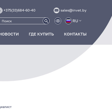
+375(33)684-60-40
sales@invet.by
RU
НОВОСТИ
ГДЕ КУПИТЬ
КОНТАКТЫ
циалист