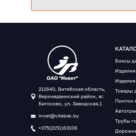
ситуаций, при оформлении заказа зар
менеджером все важные для Вас вопр
КАТАЛ
Боксы д
Изделия
Изделия
211640, Витебская область,
Товары 
Верхнедвинский район, аг.
Понтон 
Бигосово, ул. Заводская,1
Автотра
invet@vitebsk.by
Трубы г
+375(2151)63106
Дорожны