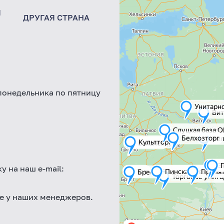
Я
ДРУГАЯ СТРАНА
ОАО "Витебский Хозторг" г
+375(44)555-22-46
 понедельника по пятницу
у на наш e-mail:
те у наших менеджеров.
во избежание неприятных