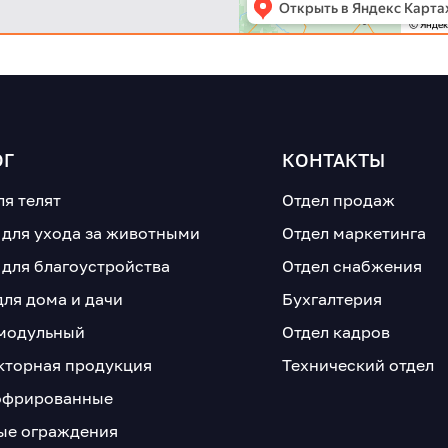
анее обсуждать с
осы!
ОГ
КОНТАКТЫ
ля телят
Отдел продаж
 для ухода за животными
Отдел маркетинга
 для благоустройства
Отдел снабжения
для дома и дачи
Бухгалтерия
модульный
Отдел кадров
кторная продукция
Технический отдел
офрированные
е ограждения