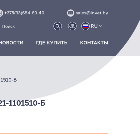
+375(33)684-60-40
sales@invet.by
RU
НОВОСТИ
ГДЕ КУПИТЬ
КОНТАКТЫ
01510-Б
21-1101510-Б