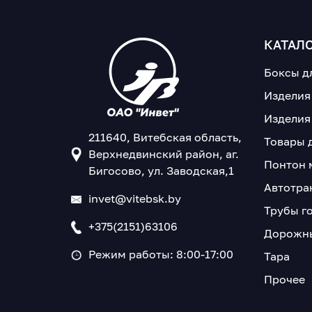
КАТАЛ
Боксы д
Изделия
Изделия
211640, Витебская область,
Товары 
Верхнедвинский район, аг.
Понтон 
Бигосово, ул. Заводская,1
Автотра
invet@vitebsk.by
Трубы г
+375(2151)63106
Дорожны
Режим работы: 8:00-17:00
Тара
Прочее