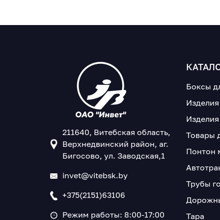
КАТАЛ
Боксы д
Изделия
Изделия
211640, Витебская область,
Товары 
Верхнедвинский район, аг.
Понтон 
Бигосово, ул. Заводская,1
Автотра
invet@vitebsk.by
Трубы г
+375(2151)63106
Дорожны
Режим работы: 8:00-17:00
Тара