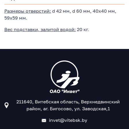
Размеры отверстий:
d 42 мм, d 60 мм, 40х40 мм,
59х59 мм.
Вес подставки, залитой водой:
20 кг.
211640, Витебская область, Верхнедвинский
район, аг. Бигосово, ул. Заводская,1
invet@vitebsk.by