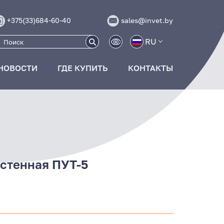
+375(33)684-60-40
sales@invet.by
RU
НОВОСТИ
ГДЕ КУПИТЬ
КОНТАКТЫ
астенная ПУТ-5