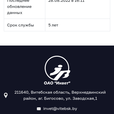
Последнее
28.08.2022 в 16:11
обновление
данных
Срок службы
5 лет
211640, Витебская область, Верхнедвинский
район, аг. Бигосово, ул. Заводская,1
invet@vitebsk.by