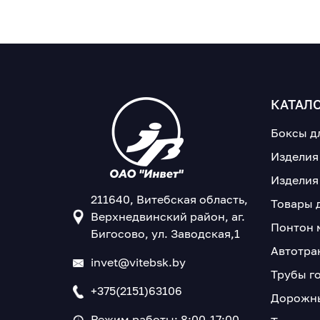
КАТАЛ
Боксы д
Изделия
Изделия
211640, Витебская область,
Товары 
Верхнедвинский район, аг.
Понтон 
Бигосово, ул. Заводская,1
Автотра
invet@vitebsk.by
Трубы г
+375(2151)63106
Дорожны
Режим работы: 8:00-17:00