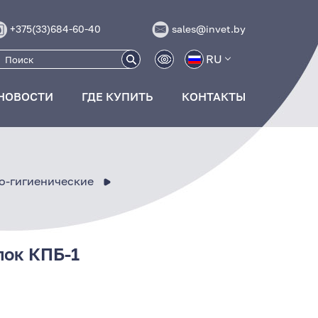
+375(33)684-60-40
sales@invet.by
RU
НОВОСТИ
ГДЕ КУПИТЬ
КОНТАКТЫ
о-гигиенические
пок КПБ-1