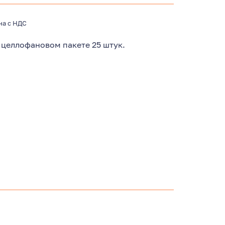
на с НДС
 целлофановом пакете 25 штук.