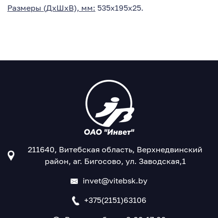
Размеры (ДхШхВ), мм:
535х195х25.
211640, Витебская область, Верхнедвинский
район, аг. Бигосово, ул. Заводская,1
invet@vitebsk.by
+375(2151)63106