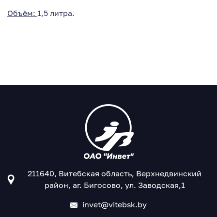
Объём:
1,5 литра.
211640, Витебская область, Верхнедвинский
район, аг. Бигосово, ул. Заводская,1
invet@vitebsk.by