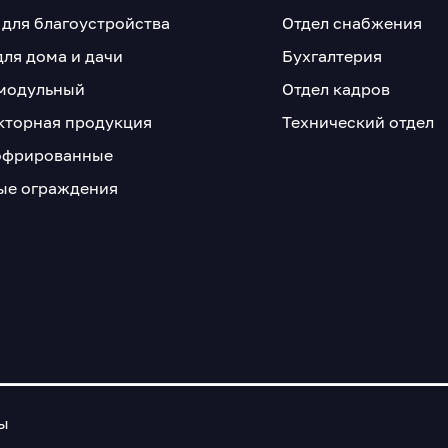
 для благоустройства
Отдел снабжения
для дома и дачи
Бухгалтерия
модульный
Отдел кадров
кторная продукция
Технический отдел
офрированные
е ограждения
ны