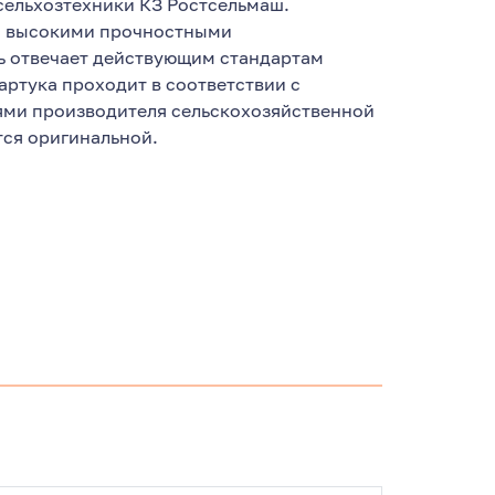
сельхозтехники КЗ Ростсельмаш.
 с высокими прочностными
ь отвечает действующим стандартам
артука проходит в соответствии с
ями производителя сельскохозяйственной
тся оригинальной.