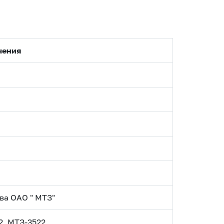
чения
ва ОАО " МТЗ"
2, МТЗ-3522