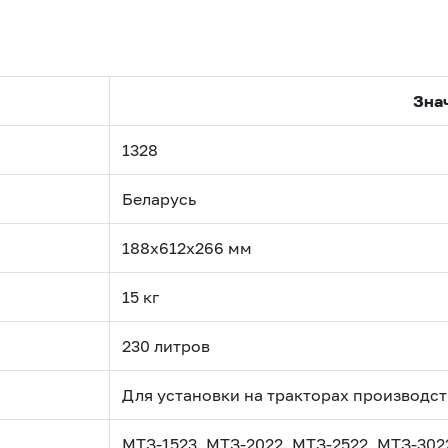
Зна
1328
Беларусь
188х612х266 мм
15 кг
230 литров
Для установки на тракторах производст
МТЗ-1523, МТЗ-2022, МТЗ-2522, МТЗ-302