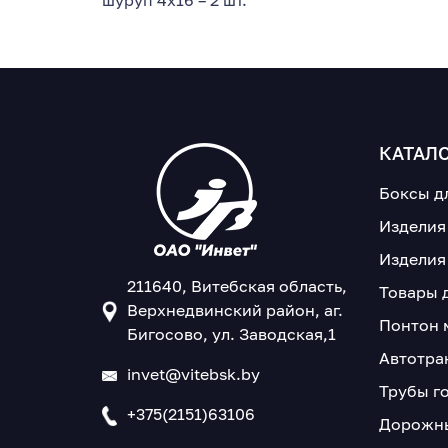
шуруп 4x16 – 2 шт.
КАТАЛ
Боксы д
Изделия
Изделия
211640, Витебская область,
Товары 
Верхнедвинский район, аг.
Понтон 
Бигосово, ул. Заводская,1
Автотра
invet@vitebsk.by
Трубы г
+375(2151)63106
Дорожны