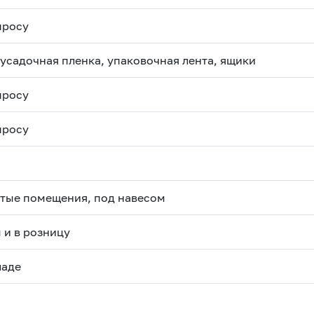
просу
усадочная пленка, упаковочная лента, ящики
просу
просу
тые помещения, под навесом
 и в розницу
ладе