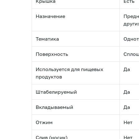
Крышка
Есть
Назначение
Предн
други
Тематика
Однот
Поверхность
Спло
Используется для пищевых
Да
продуктов
Штабелируемый
Да
Вкладываемый
Да
Отжим
Нет
Слив (носик)
Нет