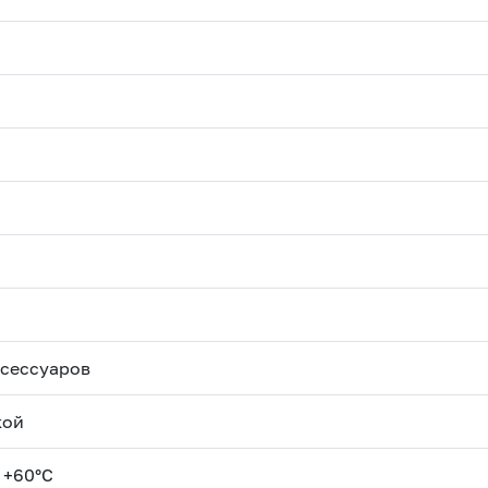
ксессуаров
кой
 +60°С