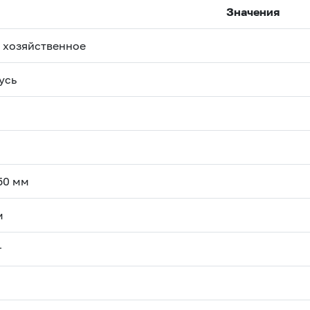
Значения
 хозяйственное
усь
50 мм
м
г