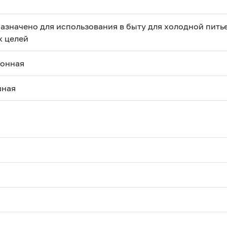
азначено для использования в быту для холодной пить
х целей
онная
шная