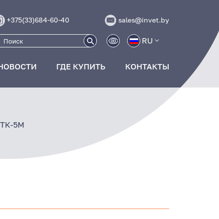
+375(33)684-60-40
sales@invet.by
RU
НОВОСТИ
ГДЕ КУПИТЬ
КОНТАКТЫ
ВТК-5М