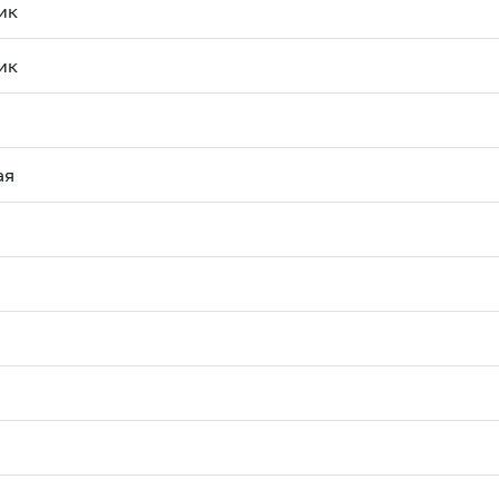
ик
ик
ая
й
й