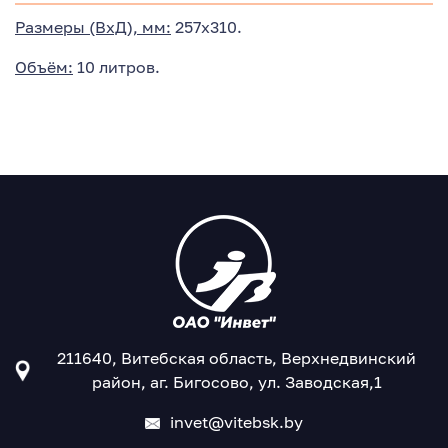
Размеры (ВхД), мм:
257х310.
Объём:
10 литров.
211640, Витебская область, Верхнедвинский
район, аг. Бигосово, ул. Заводская,1
invet@vitebsk.by