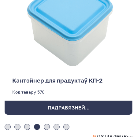
Кантэйнер для прадуктаў КП-2
Код тавару
576
ПАДРАБЯЗНЕЙ...
9
/
18
/
48
/
96
/
Все