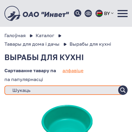
BY
Галоўная
Каталог
Тавары для дома і дачы
Вырабы для кухні
ВЫРАБЫ ДЛЯ КУХНІ
Сартаванне тавару па
алфавіце
па папулярнасці