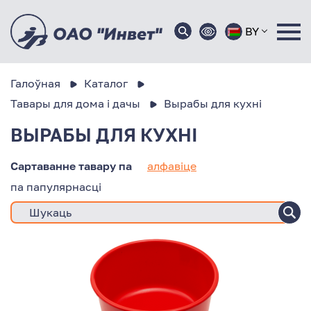
BY
Галоўная
Каталог
Тавары для дома і дачы
Вырабы для кухні
ВЫРАБЫ ДЛЯ КУХНІ
Сартаванне тавару па
алфавіце
па папулярнасці