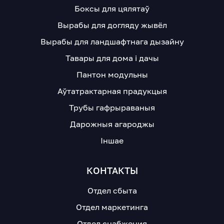
Боксы для цялятаў
Вырабы для догляду жывёл
Вырабы для ландшафтнага дызайну
Тавары для дома і дачы
Пантон модульны
Аўтатрактарная прадукцыя
Трубы гафрыраваныя
Дарожныя агароджы
Іншае
КОНТАКТЫ
Отдел сбыта
Отдел маркетинга
Отдел снабжения