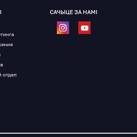
Ы
САЧЫЦЕ ЗА НАМІ
а
етинга
жения
я
ов
й отдел