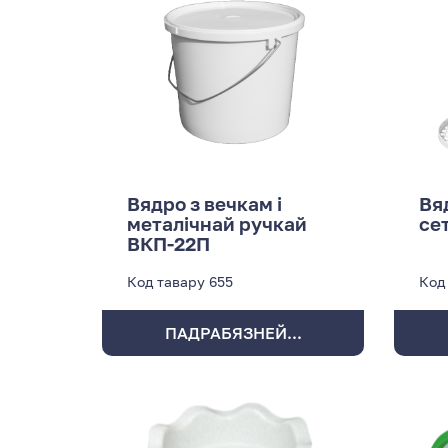
Вядро з вечкам і
Вя
металічнай ручкай
се
ВКП-22П
Код тавару
655
Код
ПАДРАБЯЗНЕЙ...