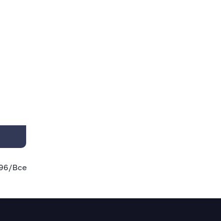
96
/
Все