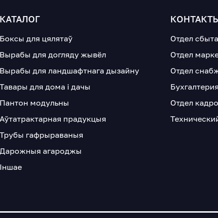
КАТАЛОГ
КОНТАКТ
Боксы для цялятаў
Отдел сбыт
Вырабы для догляду жывёл
Отдел марк
Вырабы для ландшафтнага дызайну
Отдел снаб
Тавары для дома і дачы
Бухгалтери
Пантон модульны
Отдел кадр
Аўтатрактарная прадукцыя
Технически
Трубы гафрыраваныя
Дарожныя агароджы
Іншае