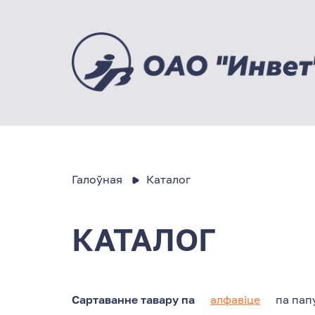
Галоўная
Каталог
КАТАЛОГ
Сартаванне тавару па
алфавіце
па пап