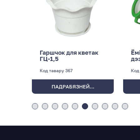
Гаршчок для кветак
Ём
ГЦ-1,5
дэ
Код тавару
367
Код
ПАДРАБЯЗНЕЙ...