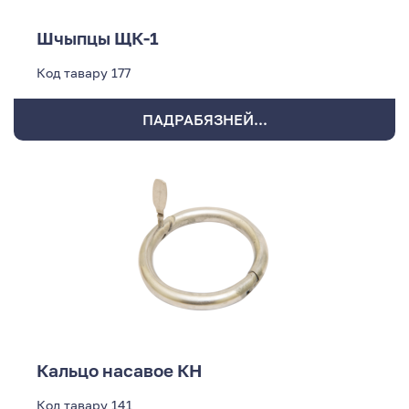
Шчыпцы ЩК-1
Код тавару
177
ПАДРАБЯЗНЕЙ...
Кальцо насавое КН
Код тавару
141