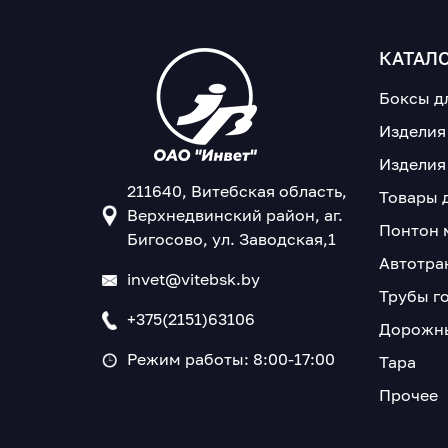
КАТАЛ
Боксы д
Изделия
Изделия
211640, Витебская область,
Товары 
Верхнедвинский район, аг.
Понтон 
Бигосово, ул. Заводская,1
Автотра
invet@vitebsk.by
Трубы г
+375(2151)63106
Дорожны
Режим работы: 8:00-17:00
Тара
Прочее