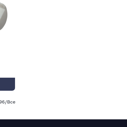
96
/
Все