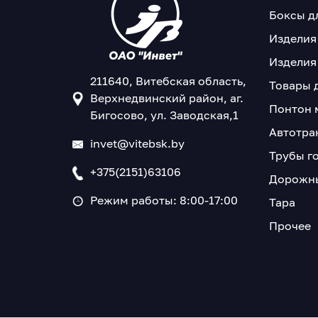
Боксы д
Изделия
Изделия
211640, Витебская область,
Товары 
Верхнедвинский район, аг.
Понтон 
Бигосово, ул. Заводская,1
Автотра
invet@vitebsk.by
Трубы г
+375(2151)63106
Дорожны
Режим работы: 8:00-17:00
Тара
Прочее