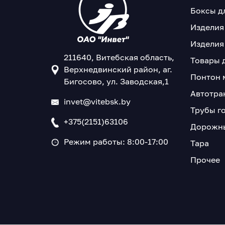
Боксы д
Изделия
Изделия
211640, Витебская область,
Товары 
Верхнедвинский район, аг.
Понтон 
Бигосово, ул. Заводская,1
Автотра
invet@vitebsk.by
Трубы г
+375(2151)63106
Дорожны
Режим работы: 8:00-17:00
Тара
Прочее